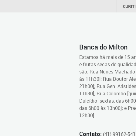
CURIT
Banca do Milton
Estamos há mais de 15 an
e frutas secas de qualid
são: Rua Nunes Machado (
às 11h30]; Rua Doutor Ale
21h00]; Rua Gen. Aristide
11h30]; Rua Colombo [qui
Dulcídio [sextas, das 6h00
das 6h00 às 13h00]; e Pr
12h30].
Contato:
(41) 99162-541