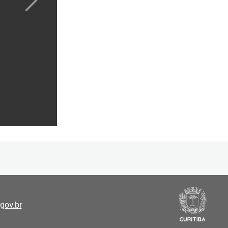
next
gov.br