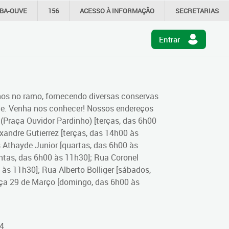
IBA-OUVE
156
ACESSO À
INFORMAÇÃO
SECRETARIAS
Entrar
os no ramo, fornecendo diversas conservas
ade. Venha nos conhecer! Nossos endereços
Praça Ouvidor Pardinho) [terças, das 6h00
xandre Gutierrez [terças, das 14h00 às
s Athayde Junior [quartas, das 6h00 às
ntas, das 6h00 às 11h30]; Rua Coronel
 às 11h30]; Rua Alberto Bolliger [sábados,
aça 29 de Março [domingo, das 6h00 às
4